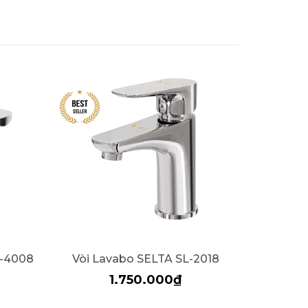
L-4008
Vòi Lavabo SELTA SL-2018
Vòi L
1.750.000₫