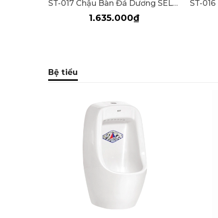
ST-017 Chậu Bàn Đá Dương SELTA
1.635.000₫
Bệ tiểu