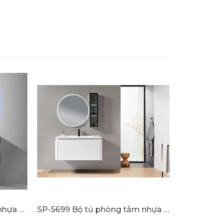
SP-1018 Bộ tủ phòng tắm nhựa PVC cao cấp đèn cảm ứng SELTA
SP-5699 Bộ tủ phòng tắm nhựa PVC cao cấp SELTA