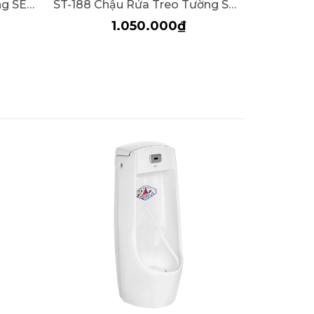
ST-36 Chậu Rửa Treo Tường SELTA
ST-188 Chậu Rửa Treo Tường SELTA ST188
1.050.000₫