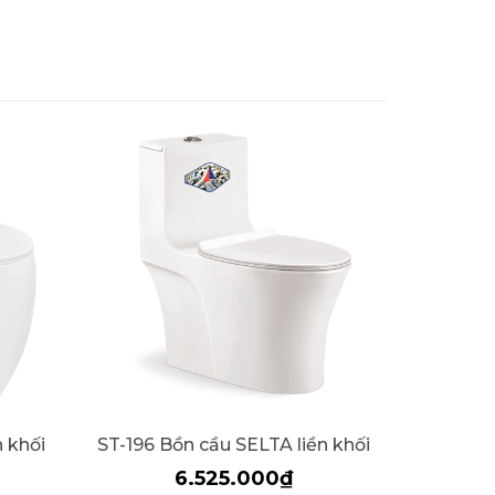
 khối
ST-196 Bồn cầu SELTA liền khối
6.525.000₫
22.10