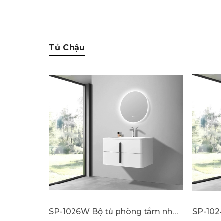
Tủ Chậu
SP-1026W Bộ tủ phòng tắm nhựa PVC cao cấp đèn cảm ứng SELTA