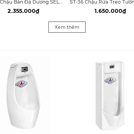
ST-016 Chậu Bàn Đá Dương SELTA
2.355.000₫
1.650.000₫
Xem thêm