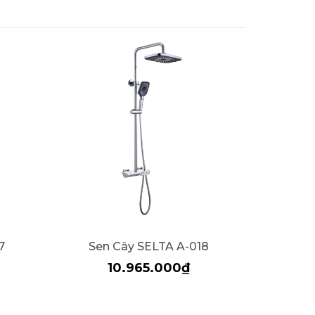
7
Sen Cây SELTA A-018
Sen 
10.965.000₫