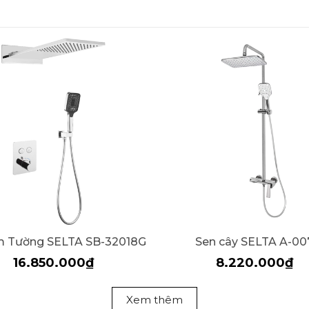
m Tường SELTA SB-32018G
Sen cây SELTA A-00
16.850.000₫
8.220.000₫
Xem thêm