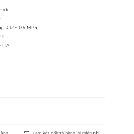
 mới
r
 : 0.12 ~ 0.5 MPa
nh
ELTA
hàng
Cam kết đổi/trả hàng lỗi miễn phí