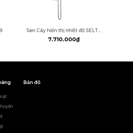
9
Sen Cây hiển thị nhiệt độ SELTA A-008
Sen
7.710.000₫
 hàng
Bản đồ
mật
chuyển
rả
ng