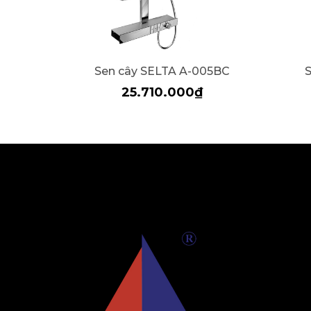
Sen cây SELTA A-005BC
25.710.000₫