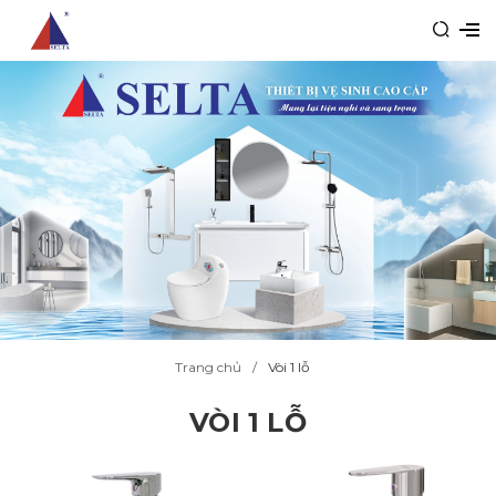
Trang chủ
Vòi 1 lỗ
VÒI 1 LỖ