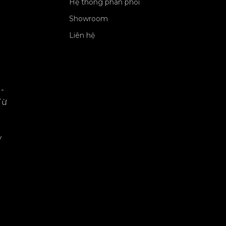
Hệ thống phân phối
Showroom
Liên hệ
-
Từ
y