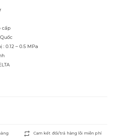
r
o cấp
 Quốc
 : 0.12 ~ 0.5 MPa
nh
ELTA
hàng
Cam kết đổi/trả hàng lỗi miễn phí