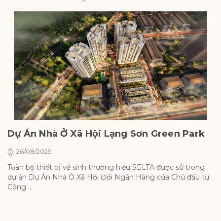
Dự Án Nhà Ở Xã Hội Lạng Sơn Green Park
D
L
26/08/2025
Toàn bộ thiết bị vệ sinh thương hiệu SELTA được sử trong
dự án Dự Án Nhà Ở Xã Hội Đồi Ngân Hàng của Chủ đầu tư:
To
Công ...
d
Cô